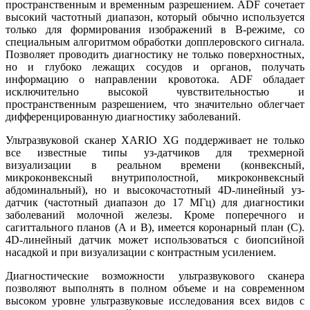
пространственным и временным разрешением. ADF сочетает
высокий частотный диапазон, который обычно используется
только для формирования изображений в В-режиме, со
специальным алгоритмом обработки допплеровского сигнала.
Позволяет проводить диагностику не только поверхностных,
но и глубоко лежащих сосудов и органов, получать
информацию о направлении кровотока. ADF обладает
исключительно высокой чувствительностью и
пространственным разрешением, что значительно облегчает
дифференцированную диагностику заболеваний.
Ультразвуковой сканер XARIO XG поддерживает не только
все известные типы уз-датчиков для трехмерной
визуализации в реальном времени (конвексный,
микроконвексный внутриполостной, микроконвексный
абдоминальный), но и высокочастотный 4D-ли­нейный уз-
датчик (частотный диапазон до 17 МГц) для диагностики
заболеваний молочной железы. Кроме поперечного и
сагиттального планов (А и В), имеется коронарный план (С).
4D-линейный датчик может использоваться с биопсийной
насадкой и при визуализации с контрастным усилением.
Диагностические возможности ультразвукового сканера
позволяют выполнять в полном объеме и на современном
высоком уровне ультразвуковые исследования всех видов с