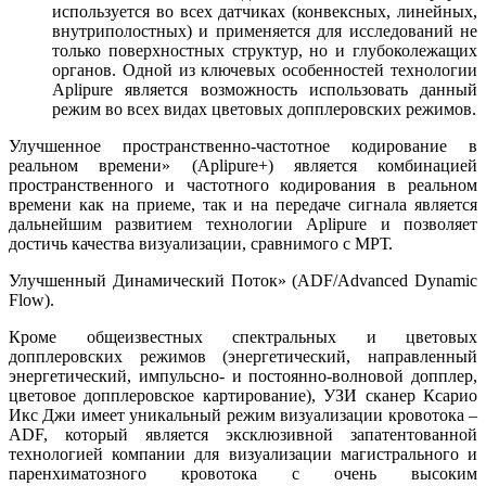
используется во всех датчиках (конвексных, линейных,
внутриполостных) и применяется для исследований не
только поверхностных структур, но и глубоколежащих
органов. Одной из ключевых особенностей технологии
Aplipure является возможность использовать данный
режим во всех видах цветовых допплеровских режимов.
Улучшенное пространственно-частотное кодирование в
реальном времени» (Aplipure+) является комбинацией
пространственного и частотного кодирования в реальном
времени как на приеме, так и на передаче сигнала является
дальнейшим развитием технологии Aplipure и позволяет
достичь качества визуализации, сравнимого с МРТ.
Улучшенный Динамический Поток» (ADF/Advanced Dynamic
Flow).
Кроме общеизвестных спектральных и цветовых
допплеровских режимов (энергетический, направленный
энергетический, импульсно- и постоянно-волновой допплер,
цветовое допплеровское картирование), УЗИ сканер Ксарио
Икс Джи имеет уникальный режим визуализации кровотока –
ADF, который является эксклюзивной запатентованной
технологией компании для визуализации магистрального и
паренхиматозного кровотока с очень высоким