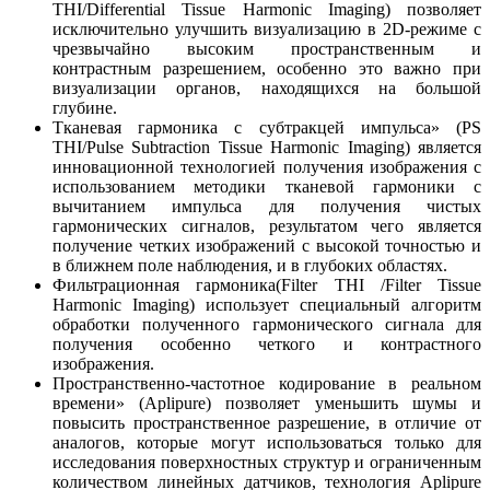
THI/Differential Tissue Harmonic Imaging) позволяет
исключительно улучшить визуализацию в 2D-режиме с
чрезвычайно высоким пространственным и
контрастным разрешением, особенно это важно при
визуализации органов, находящихся на большой
глубине.
Тканевая гармоника с субтракцей импульса» (PS
THI/Pulse Subtraction Tissue Harmonic Imaging) является
инновационной технологией получения изображения с
использованием методики тканевой гармоники с
вычитанием импульса для получения чистых
гармонических сигналов, результатом чего является
получение четких изображений с высокой точностью и
в ближнем поле наблюдения, и в глубоких областях.
Фильтрационная гармоника(Filter THI /Filter Tissue
Harmonic Imaging) использует специальный алгоритм
обработки полученного гармонического сигнала для
получения особенно четкого и контрастного
изображения.
Пространственно-частотное кодирование в реальном
времени» (Aplipure) позволяет уменьшить шумы и
повысить пространственное разрешение, в отличие от
аналогов, которые могут использоваться только для
исследования поверхностных структур и ограниченным
количеством линейных датчиков, технология Aplipure