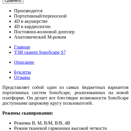
Сравнить
Производится
Портативный/переносной
4D в акушерстве
4D в кардиологии
Постоянно-волновой допплер
Анатомический М-режим
Главная
УЗИ сканер SonoScape S7
Описание
Буклеты
Отзывы
Представляет собой один из самых бюджетных вариантов
портативных систем SonoScape, реализованных на новой
платформе. Он делает все блестящие возможности SonoScape
доступными широкому кругу пользователей.
Режимы сканирования:
Режимы В, М, В/М, В/В, 4В
Режим тканевой гармоники высокой четкости