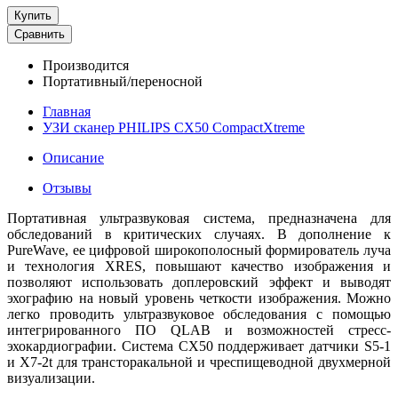
Купить
Сравнить
Производится
Портативный/переносной
Главная
УЗИ сканер PHILIPS CX50 CompactXtreme
Описание
Отзывы
Портативная ультразвуковая система, предназначена для
обследований в критических случаях. В дополнение к
PureWave, ее цифровой широкополосный формирователь луча
и технология XRES, повышают качество изображения и
позволяют использовать доплеровский эффект и выводят
эхографию на новый уровень четкости изображения. Можно
легко проводить ультразвуковое обследования с помощью
интегрированного ПО QLAB и возможностей стресс-
эхокардиографии. Система CX50 поддерживает датчики S5-1
и X7-2t для трансторакальной и чреспищеводной двухмерной
визуализации.