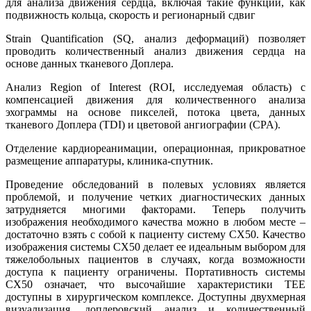
для анализа движения сердца, включая такие функции, как
подвижность кольца, скорость и регионарный сдвиг
Strain Quantification (SQ, анализ деформаций) позволяет
проводить количественный анализ движения сердца на
основе данных тканевого Доплера.
Анализ Region of Interest (ROI, исследуемая область) с
компенсацией движения для количественного анализа
эхограммы на основе пикселей, потока цвета, данных
тканевого Доплера (TDI) и цветовой ангиографии (CPA).
Отделение кардиореанимации, операционная, прикроватное
размещение аппаратуры, клиника-спутник.
Проведение обследований в полевых условиях является
проблемой, и получение четких диагностических данных
затрудняется многими факторами. Теперь получить
изображения необходимого качества можно в любом месте –
достаточно взять с собой к пациенту систему CX50. Качество
изображения системы CX50 делает ее идеальным выбором для
тяжелобольных пациентов в случаях, когда возможности
доступа к пациенту ограничены. Портативность системы
CX50 означает, что высочайшие характеристики TEE
доступны в хирургическом комплексе. Доступны двухмерная
визуализация, доплеровский анализ и количественный