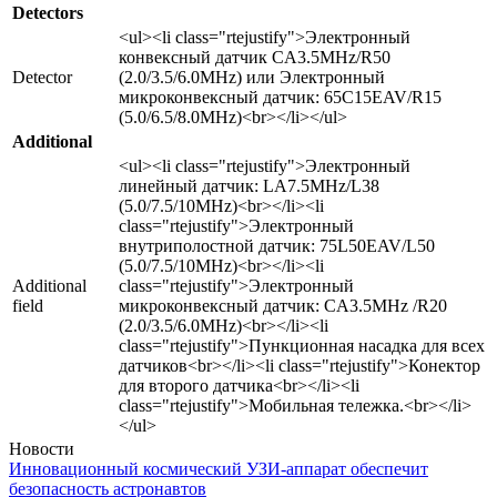
Detectors
<ul><li class="rtejustify">Электронный
конвексный датчик CA3.5MHz/R50
Detector
(2.0/3.5/6.0MHz) или Электронный
микроконвексный датчик: 65C15EAV/R15
(5.0/6.5/8.0MHz)<br></li></ul>
Additional
<ul><li class="rtejustify">Электронный
линейный датчик: LA7.5MHz/L38
(5.0/7.5/10MHz)<br></li><li
class="rtejustify">Электронный
внутриполостной датчик: 75L50EAV/L50
(5.0/7.5/10MHz)<br></li><li
Additional
class="rtejustify">Электронный
field
микроконвексный датчик: CA3.5MHz /R20
(2.0/3.5/6.0MHz)<br></li><li
class="rtejustify">Пункционная насадка для всех
датчиков<br></li><li class="rtejustify">Конектор
для второго датчика<br></li><li
class="rtejustify">Мобильная тележка.<br></li>
</ul>
Новости
Инновационный космический УЗИ-аппарат обеспечит
безопасность астронавтов