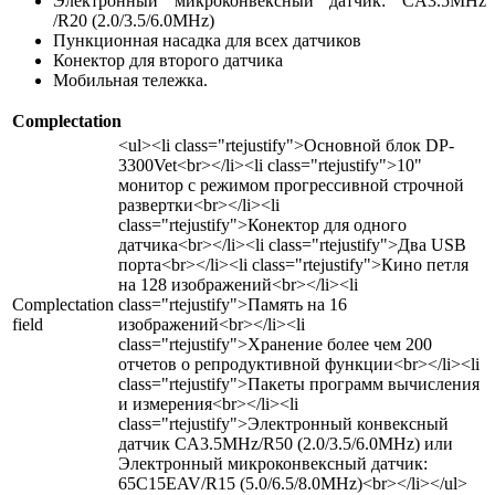
Электронный микроконвексный датчик: CA3.5MHz
/R20 (2.0/3.5/6.0MHz)
Пункционная насадка для всех датчиков
Конектор для второго датчика
Мобильная тележка.
Complectation
<ul><li class="rtejustify">Основной блок DP-
3300Vet<br></li><li class="rtejustify">10"
монитор с режимом прогрессивной строчной
развертки<br></li><li
class="rtejustify">Конектор для одного
датчика<br></li><li class="rtejustify">Два USB
порта<br></li><li class="rtejustify">Кино петля
на 128 изображений<br></li><li
Complectation
class="rtejustify">Память на 16
field
изображений<br></li><li
class="rtejustify">Хранение более чем 200
отчетов о репродуктивной функции<br></li><li
class="rtejustify">Пакеты программ вычисления
и измерения<br></li><li
class="rtejustify">Электронный конвексный
датчик CA3.5MHz/R50 (2.0/3.5/6.0MHz) или
Электронный микроконвексный датчик:
65C15EAV/R15 (5.0/6.5/8.0MHz)<br></li></ul>