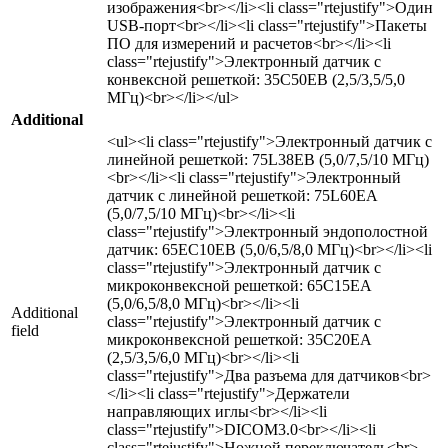
изображения<br></li><li class="rtejustify">Один
USB-порт<br></li><li class="rtejustify">Пакеты
ПО для измерений и расчетов<br></li><li
class="rtejustify">Электронный датчик с
конвексной решеткой: 35C50EB (2,5/3,5/5,0
МГц)<br></li></ul>
Additional
<ul><li class="rtejustify">Электронный датчик с
линейной решеткой: 75L38EB (5,0/7,5/10 МГц)
<br></li><li class="rtejustify">Электронный
датчик с линейной решеткой: 75L60EA
(5,0/7,5/10 МГц)<br></li><li
class="rtejustify">Электронный эндополостной
датчик: 65EC10EB (5,0/6,5/8,0 МГц)<br></li><li
class="rtejustify">Электронный датчик с
микроконвексной решеткой: 65C15EA
(5,0/6,5/8,0 МГц)<br></li><li
Additional
class="rtejustify">Электронный датчик с
field
микроконвексной решеткой: 35C20EA
(2,5/3,5/6,0 МГц)<br></li><li
class="rtejustify">Два разъема для датчиков<br>
</li><li class="rtejustify">Держатели
направляющих иглы<br></li><li
class="rtejustify">DICOM3.0<br></li><li
class="rtejustify">Ножной переключатель<br>