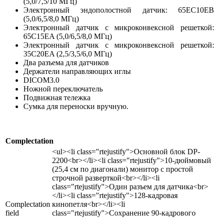
(5,0/7,5/10 МГц)
Электронный эндополостной датчик: 65EC10EB
(5,0/6,5/8,0 МГц)
Электронный датчик с микроконвексной решеткой:
65C15EA (5,0/6,5/8,0 МГц)
Электронный датчик с микроконвексной решеткой:
35C20EA (2,5/3,5/6,0 МГц)
Два разъема для датчиков
Держатели направляющих иглы
DICOM3.0
Ножной переключатель
Подвижная тележка
Сумка для переноски вручную.
Complectation
<ul><li class="rtejustify">Основной блок DP-
2200<br></li><li class="rtejustify">10-дюймовый
(25,4 см по диагонали) монитор с простой
строчной разверткой<br></li><li
class="rtejustify">Один разъем для датчика<br>
</li><li class="rtejustify">128-кадровая
Complectation
кинопетля<br></li><li
field
class="rtejustify">Сохранение 90-кадрового