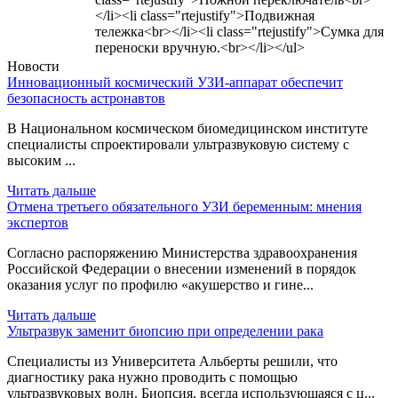
</li><li class="rtejustify">Подвижная
тележка<br></li><li class="rtejustify">Сумка для
переноски вручную.<br></li></ul>
Новости
Инновационный космический УЗИ-аппарат обеспечит
безопасность астронавтов
В Национальном космическом биомедицинском институте
специалисты спроектировали ультразвуковую систему с
высоким ...
Читать дальше
Отмена третьего обязательного УЗИ беременным: мнения
экспертов
Согласно распоряжению Министерства здравоохранения
Российской Федерации о внесении изменений в порядок
оказания услуг по профилю «акушерство и гине...
Читать дальше
Ультразвук заменит биопсию при определении рака
Специалисты из Университета Альберты решили, что
диагностику рака нужно проводить с помощью
ультразвуковых волн. Биопсия, всегда использующаяся с ц...