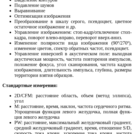
Подавление шумов
Выравнивание
Оптимизация изображения
Преобразование в шкалу серого, псевдоцвет, цветное
остаточное изображение и др.
Управление изображением: стоп-кадр/отключение стоп-
кадра, поворот влево-вправо, переворот вверх-вниз.
Изменение полярности вида изображения (90º/270º),
изменение цветов, спектр обратных частот, псевдоцвет.
Управление инверсией в акустическом поле: выходная
акустическая мощность, частота повторения импульсов,
положение фокуса, угол сканирования, частота кадров
изображения, длительность импульса, глубина, размеры
территории взятия образцов.
Стандартные измерения:
2D/CFM: расстояние область, объем (метод эллипса),
угол
M: расстояние, время, наклон, частота сердечного ритма.
Упрощенная функция левого желудочка, полная функ-
ция левого желудочка
PW: расстояние, максимальный желудочковый градиент,
средний желудочковый градиент, время, отношение S/D,
скорость тока крови, ускорение тока крови, частота