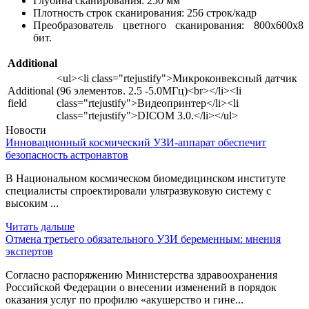
Глубина сканирования: 250 мм
Плотность строк сканирования: 256 строк/кадр
Преобразователь цветного сканирования: 800х600х8
бит.
Additional
<ul><li class="rtejustify">Микроконвексный датчик
Additional
(96 элементов. 2.5 -5.0МГц)<br></li><li
field
class="rtejustify">Видеопринтер</li><li
class="rtejustify">DICOM 3.0.</li></ul>
Новости
Инновационный космический УЗИ-аппарат обеспечит
безопасность астронавтов
В Национальном космическом биомедицинском институте
специалисты спроектировали ультразвуковую систему с
высоким ...
Читать дальше
Отмена третьего обязательного УЗИ беременным: мнения
экспертов
Согласно распоряжению Министерства здравоохранения
Российской Федерации о внесении изменений в порядок
оказания услуг по профилю «акушерство и гине...