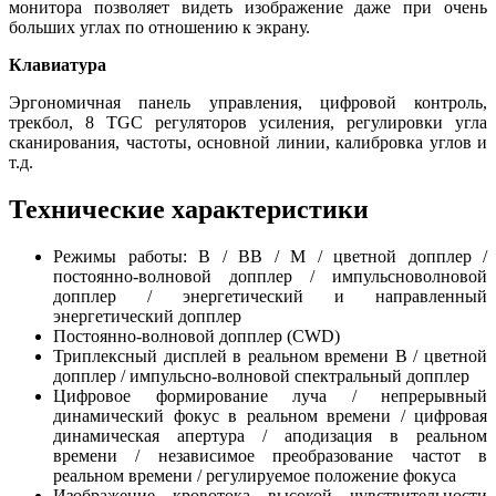
монитора позволяет видеть изображение даже при очень
больших углах по отношению к экрану.
Клавиатура
Эргономичная панель управления, цифровой контроль,
трекбол, 8 TGC регуляторов усиления, регулировки угла
сканирования, частоты, основной линии, калибровка углов и
т.д.
Технические характеристики
Режимы работы: B / BB / M / цветной допплер /
постоянно-волновой допплер / импульсноволновой
допплер / энергетический и направленный
энергетический допплер
Постоянно-волновой допплер (CWD)
Триплексный дисплей в реальном времени B / цветной
допплер / импульсно-волновой спектральный допплер
Цифровое формирование луча / непрерывный
динамический фокус в реальном времени / цифровая
динамическая апертура / аподизация в реальном
времени / независимое преобразование частот в
реальном времени / регулируемое положение фокуса
Изображение кровотока высокой чувствительности