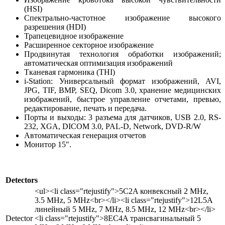
(HSI)
Спектрально-частотное изображение высокого
разрешения (HDI)
Трапецевидное изображение
Расширенное секторное изображение
Продвинутая технология обработки изображений;
автоматическая оптимизация изображений
Тканевая гармоника (THI)
i-Station: Универсальный формат изображений, AVI,
JPG, TIF, BMP, SEQ, Dicom 3.0, хранение медицинских
изображений, быстрое управление отчетами, превью,
редактирование, печать и передача.
Порты и выходы: 3 разъема для датчиков, USB 2.0, RS-
232, XGA, DICOM 3.0, PAL-D, Network, DVD-R/W
Автоматическая генерация отчетов
Монитор 15".
Detectors
<ul><li class="rtejustify">5C2A конвексный 2 MHz,
3.5 MHz, 5 MHz<br></li><li class="rtejustify">12L5A
линейный 5 MHz, 7 MHz, 8.5 MHz, 12 MHz<br></li>
Detector
<li class="rtejustify">8EC4A трансвагинальный 5