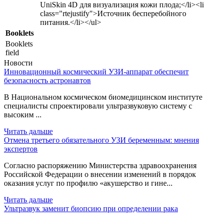
UniSkin 4D для визуализация кожи плода;</li><li
class="rtejustify">Источник бесперебойного
питания.</li></ul>
Booklets
Booklets
field
Новости
Инновационный космический УЗИ-аппарат обеспечит
безопасность астронавтов
В Национальном космическом биомедицинском институте
специалисты спроектировали ультразвуковую систему с
высоким ...
Читать дальше
Отмена третьего обязательного УЗИ беременным: мнения
экспертов
Согласно распоряжению Министерства здравоохранения
Российской Федерации о внесении изменений в порядок
оказания услуг по профилю «акушерство и гине...
Читать дальше
Ультразвук заменит биопсию при определении рака