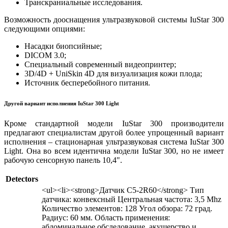
Транскраниальные исследования.
Возможность дооснащения ультразвуковой системы IuStar 300
следующими опциями:
Насадки биопсийные;
DICOM 3.0;
Специальный современный видеопринтер;
3D/4D + UniSkin 4D для визуализация кожи плода;
Источник бесперебойного питания.
Другой вариант исполнения IuStar 300 Light
Кроме стандартной модели IuStar 300 производители
предлагают специалистам другой более упрощенный вариант
исполнения – стационарная ультразвуковая система IuStar 300
Light. Она во всем идентична модели IuStar 300, но не имеет
рабочую сенсорную панель 10,4".
Detectors
<ul><li><strong>Датчик C5-2R60</strong> Тип
датчика: конвексный Центральная частота: 3,5 Mhz
Количество элементов: 128 Угол обзора: 72 град.
Радиус: 60 мм. Область применения:
абдоминальное обследование, акушерство и