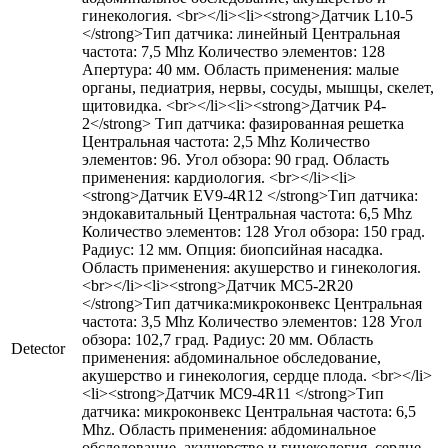
гинекология. <br></li><li><strong>Датчик L10-5
</strong>Тип датчика: линейный Центральная
частота: 7,5 Mhz Количество элементов: 128
Апертура: 40 мм. Область применения: малые
органы, педиатрия, нервы, сосуды, мышцы, скелет,
щитовидка. <br></li><li><strong>Датчик P4-
2</strong> Тип датчика: фазированная решетка
Центральная частота: 2,5 Mhz Количество
элементов: 96. Угол обзора: 90 град. Область
применения: кардиология. <br></li><li>
<strong>Датчик EV9-4R12 </strong>Тип датчика:
эндокавитальный Центральная частота: 6,5 Mhz
Количество элементов: 128 Угол обзора: 150 град.
Радиус: 12 мм. Опция: биопсийная насадка.
Область применения: акушерство и гинекология.
<br></li><li><strong>Датчик MC5-2R20
</strong>Тип датчика:микроконвекс Центральная
частота: 3,5 Mhz Количество элементов: 128 Угол
обзора: 102,7 град. Радиус: 20 мм. Область
Detector
применения: абдоминальное обследование,
акушерство и гинекология, сердце плода. <br></li>
<li><strong>Датчик MC9-4R11 </strong>Тип
датчика: микроконвекс Центральная частота: 6,5
Mhz. Область применения: абдоминальное
обследование, акушерство и гинекология, сердце