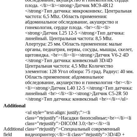
плода. </li><li><strong>Датчик MC9-4R12
</strong>Тип датчика: микроконвекс. Центральная
частота: 6,5 Mhz. Область применения:
абдоминальное обследование, акушерство и
гинекология, сердце плода. <br></li><li>
<strong>Датчик L25 12-5 </strong>Тип датчика:
линейный. Центральная частота: 8,5 Mhz.
Апертура: 25 мм. Область применения: малые
органы, педиатрия, нервы, сосуды, мышцы, скелет,
щитовидка. <br></li><li><strong>Датчик V6-2 4D
</strong>Тип датчика: конвексный 3D/4D
Центральная частота: 4,5 Mhz Количество
элементов: 128 Угол обзора: 75 град. Радиус: 40 мм.
Область применения: абдоминальное
обследование, акушерство и гинекология <br></li>
<li><strong>Датчик L40 12-5 </strong>Тип датчика:
линейный <br></li><li><strong>Датчик C5-2R 50
</strong>Тип датчика: конвексный <br></li></ul>
Additional
<ul style="text-align: justify;"><li
class="rtejustify">Насадки биопсийные;<br></li><li
class="rtejustify">DICOM 3.0;<br></li><li
Additional
class="rtejustify">Специальный современный
field
видеопринтер;</li><li class="rtejustify">3D/4D +