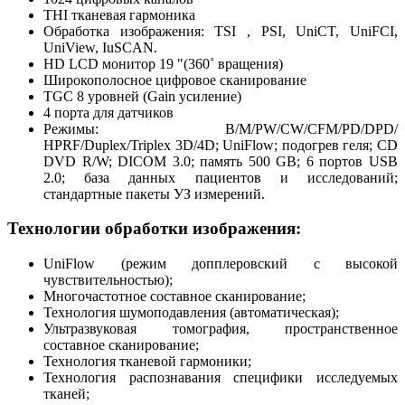
THI тканевая гармоника
Обработка изображения: TSI , PSI, UniCT, UniFCI,
UniView, IuSCAN.
HD LCD монитор 19 "(360˚ вращения)
Широкополосное цифровое сканирование
TGC 8 уровней (Gain усиление)
4 порта для датчиков
Режимы: B/M/PW/CW/CFM/PD/DPD/
HPRF/Duplex/Triplex 3D/4D; UniFlow; подогрев геля; CD
DVD R/W; DICOM 3.0; память 500 GB; 6 портов USB
2.0; база данных пациентов и исследований;
стандартные пакеты УЗ измерений.
Технологии обработки изображения:
UniFlow (режим допплеровский с высокой
чувствительностью);
Многочастотное составное сканирование;
Технология шумоподавления (автоматическая);
Ультразвуковая томография, пространственное
составное сканирование;
Технология тканевой гармоники;
Технология распознавания специфики исследуемых
тканей;