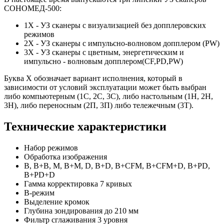
СОНОМЕД-500:
1X - УЗ сканеры с визуализацией без допплеровских
режимов
2X - УЗ сканеры с импульсно-волновом допплером (PW)
3X - УЗ сканеры с цветным, энергетическим и
импульсно - волновым допплером(CF,PD,PW)
Буква Х обозначает вариант исполнения, который в
зависимости от условий эксплуатации может быть выбран
либо компьютерным (1С, 2С, 3С), либо настольным (1Н, 2Н,
3Н), либо переносным (2П, 3П) либо тележечным (3Т).
Технические характеристики
Набор режимов
Обработка изображения
B, B+B, M, B+M, D, B+D, B+CFM, B+CFM+D, B+PD,
B+PD+D
Гамма корректировка 7 кривых
B-режим
Выделение кромок
Глубина зондирования до 210 мм
Фильтр сглаживания 3 уровня