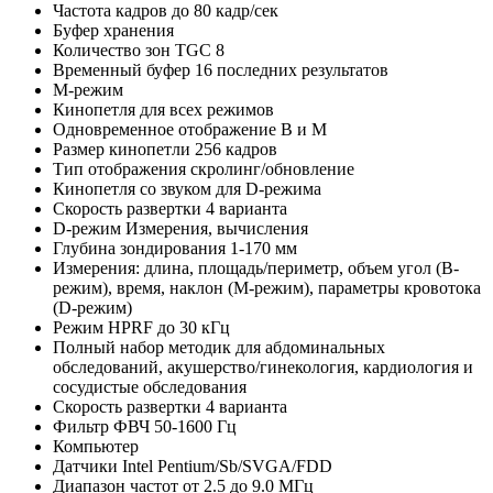
Частота кадров до 80 кадр/сек
Буфер хранения
Количество зон TGC 8
Временный буфер 16 последних результатов
M-режим
Кинопетля для всех режимов
Одновременное отображение В и М
Размер кинопетли 256 кадров
Тип отображения скролинг/обновление
Кинопетля со звуком для D-режима
Скорость развертки 4 варианта
D-режим Измерения, вычисления
Глубина зондирования 1-170 мм
Измерения: длина, площадь/периметр, объем угол (В-
режим), время, наклон (М-режим), параметры кровотока
(D-режим)
Режим HPRF до 30 кГц
Полный набор методик для абдоминальных
обследований, акушерство/гинекология, кардиология и
сосудистые обследования
Скорость развертки 4 варианта
Фильтр ФВЧ 50-1600 Гц
Компьютер
Датчики Intel Pentium/Sb/SVGA/FDD
Диапазон частот от 2.5 до 9.0 МГц