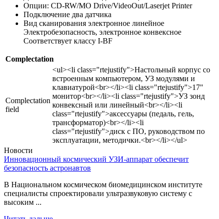
Опции: CD-RW/MO Drive/VideoOut/Laserjet Printer
Подключение два датчика
Вид сканирования электронное линейное
Электробезопасность, электронное конвексное
Соответствует классу I-BF
Complectation
<ul><li class="rtejustify">Настольный корпус со
встроенным компьютером, УЗ модулями и
клавиатурой<br></li><li class="rtejustify">17"
монитор<br></li><li class="rtejustify">УЗ зонд
Complectation
конвексный или линейный<br></li><li
field
class="rtejustify">аксессуары (педаль, гель,
трансформатор)<br></li><li
class="rtejustify">диск с ПО, руководством по
эксплуатации, методички.<br></li></ul>
Новости
Инновационный космический УЗИ-аппарат обеспечит
безопасность астронавтов
В Национальном космическом биомедицинском институте
специалисты спроектировали ультразвуковую систему с
высоким ...
Читать дальше