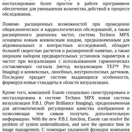
инсталлировано более простое в работе программное
обеспечение для уменьшения количества действий в процессе
обследования.
Помимо расширенных возможностей при проведении
общеклинических и кардиологических обследований, а также
расширенного диапазона частот, система Technos MPX
оснащена новым конвексным зондом, предназначенным для
абдоминальных и контрастных исследований, обладает
большей скоростью расчетов и расширенной памятью, а также
широким набором предварительных установок параметров и
частот при визуализации с использованием гармонических
составляющих сигнала (метод визуализации TEI™ Pro
Imaging) и конвексных, линейных, внутриполосных датчиков.
Последнее придает системе выдающиеся особенности,
формируя новые стандарты в области визуализации.
Кроме того, компанией Esaote специально сконструирована и
инсталлирована в системе Technos MPX новая система
визуализации P.B.I. (Pure Brilliance Imaging), предназначенная
для автоматической регулировки качества изображения и
позволяющая тем самым получать дополнительную
информацию. With the new P.B.I. function, Esaote can resolve the
problem of system underutilization, and save the operator time in
image management. С помощью указанной функции компания