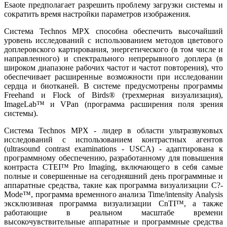
Esaote предполагает разрешить проблему загрузки системы и
сократить время настройки параметров изображения.
Система Technos MPX способна обеспечить высочайший
уровень исследований с использованием методов цветового
доплеровского картирования, энергетического (в том числе и
направленного) и спектрального непрерывного доплера (в
широком диапазоне рабочих частот и частот повторения), что
обеспечивает расширенные возможности при исследовании
сердца и биотканей. В системе предусмотрены программы
Freehand и Flock of Birds® (трехмерная визуализация),
ImageLab™ и VPan (программа расширения поля зрения
системы).
Система Technos MPX - лидер в области ультразвуковых
исследований с использованием контрастных агентов
(ultrasound contrast examinations - USCA) - адаптирована к
программному обеспечению, разработанному для повышения
контраста CTEI™ Pro Imaging, включающего в себя самые
полные и совершенные на сегодняшний день программные и
аппаратные средства, такие как программа визуализации C?-
Mode™, программа временного анализа Time/intensity Analysis
эксклюзивная программа визуализации CnTI™, а также
работающие в реальном масштабе времени
высокочувствительные аппаратные и программные средства