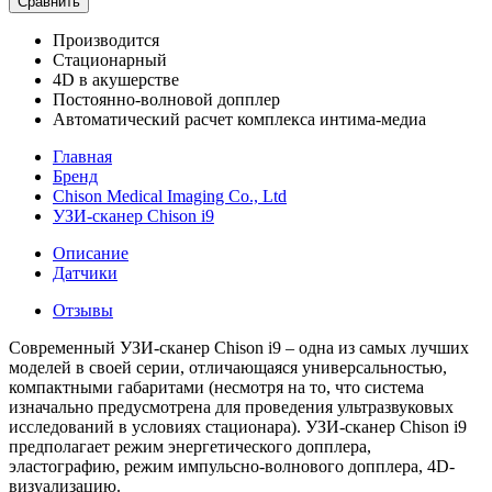
Сравнить
Производится
Стационарный
4D в акушерстве
Постоянно-волновой допплер
Автоматический расчет комплекса интима-медиа
Главная
Бренд
Chison Medical Imaging Co., Ltd
УЗИ-сканер Chison i9
Описание
Датчики
Отзывы
Современный УЗИ-сканер Chison i9 – одна из самых лучших
моделей в своей серии, отличающаяся универсальностью,
компактными габаритами (несмотря на то, что система
изначально предусмотрена для проведения ультразвуковых
исследований в условиях стационара). УЗИ-сканер Chison i9
предполагает режим энергетического допплера,
эластографию, режим импульсно-волнового допплера, 4D-
визуализацию.