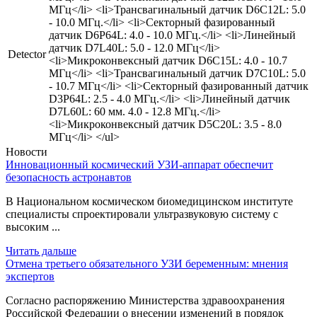
МГц</li> <li>Трансвагинальный датчик D6C12L: 5.0
- 10.0 МГц.</li> <li>Секторный фазированный
датчик D6Р64L: 4.0 - 10.0 МГц.</li> <li>Линейный
датчик D7L40L: 5.0 - 12.0 МГц</li>
Detector
<li>Микроконвексный датчик D6C15L: 4.0 - 10.7
МГц</li> <li>Трансвагинальный датчик D7C10L: 5.0
- 10.7 МГц</li> <li>Секторный фазированный датчик
D3Р64L: 2.5 - 4.0 МГц.</li> <li>Линейный датчик
D7L60L: 60 мм. 4.0 - 12.8 МГц.</li>
<li>Микроконвексный датчик D5C20L: 3.5 - 8.0
МГц</li> </ul>
Новости
Инновационный космический УЗИ-аппарат обеспечит
безопасность астронавтов
В Национальном космическом биомедицинском институте
специалисты спроектировали ультразвуковую систему с
высоким ...
Читать дальше
Отмена третьего обязательного УЗИ беременным: мнения
экспертов
Согласно распоряжению Министерства здравоохранения
Российской Федерации о внесении изменений в порядок