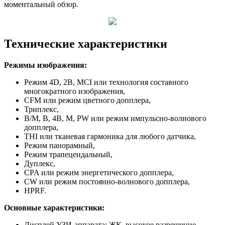
моментальный обзор.
Технические характеристики
Режимы изображения:
Режим 4D, 2В, MCI или технология составного
многократного изображения,
CFM или режим цветного допплера,
Триплекс,
В/М, В, 4В, М, PW или режим импульсно-волнового
допплера,
THI или тканевая гармоника для любого датчика,
Режим панорамный,
Режим трапецеидальный,
Дуплекс,
CPA или режим энергетического допплера,
CW или режим постоянно-волнового допплера,
HPRF.
Основные характеристики:
Дисплей УЗИ-аппарата: ЖК, высокое разрешение,