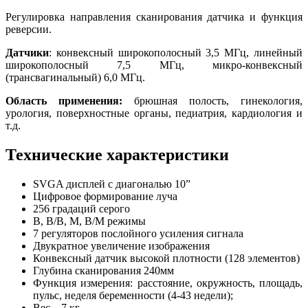
Регулировка направления сканирования датчика и функция
реверсии.
Датчики
: конвексный широкополосный 3,5 МГц, линейный
широкополосный 7,5 МГц, микро-конвексный
(трансвагинальный) 6,0 МГц.
Область применения:
брюшная полость, гинекология,
урология, поверхностные органы, педиатрия, кардиология и
т.д.
Технические характеристики
SVGA дисплей с диагональю 10”
Цифровое формирование луча
256 градаций серого
B, B/B, M, B/M режимы
7 регуляторов послойного усиления сигнала
Двукратное увеличение изображения
Конвексный датчик высокой плотности (128 элементов)
Глубина сканирования 240мм
Функция измерения: расстояние, окружность, площадь,
пульс, неделя беременности (4-43 недели);
Вес – 7 кг.