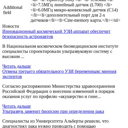
<li>7.5MГц линейный датчик (L700) </li>
Additional
<li>6.0МГц микро-конвексный датчик (C14)
field
</li><li>дополнительный порт для 2-х
датчиков</li><li>Cine-memory карта.</li></ul>
Новости
Инновационный космический УЗИ-аппарат обеспечит
безопасность астронавтов
В Национальном космическом биомедицинском институте
специалисты спроектировали ультразвуковую систему с
высоким ...
Читать дальше
Отмена третьего обязательного УЗИ беременным: мнения
экспертов
Согласно распоряжению Министерства здравоохранения
Российской Федерации о внесении изменений в порядок
оказания услуг по профилю «акушерство и гине...
Читать дальше
Ультразвук заменит биопсию при определении рака
Специалисты из Университета Альберты решили, что
диагностику рака нужно проводить с помощью