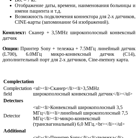
Отображение даты, времени, наименования больницы и
имени пациента и т.д.
Возможность подключения коннектора для 2-х датчиков,
CINE-карты (запоминание 64 изображений).
Комплект:
Сканер + 3,5MHz широкополосный конвексный
датчик
Опции:
Принтер Sony + тележка + 7.5MГц линейный датчик
(L700), 6.0МГц микро-конвексный датчик (C14),
дополнительный порт для 2-х датчиков, Cine-memory карта.
Complectation
Complectation
<ul><li>Сканер</li><li>3,5MHz
field
широкополосный конвексный датчик</li></ul>
Detectors
<ul><li>Конвексный широкополосный 3,5
МГц</li><li>линейный широкополосный 7,5
Detector
МГц</li><li>микро-конвексный
(трансвагинальный) 6,0 МГц.<br></li></ul>
Additional
<ul><li>Принтер Sony</li><li>тележка</li>