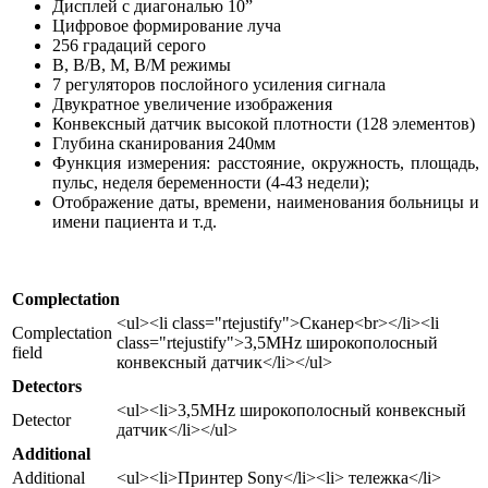
Дисплей с диагональю 10”
Цифровое формирование луча
256 градаций серого
B, B/B, M, B/M режимы
7 регуляторов послойного усиления сигнала
Двукратное увеличение изображения
Конвексный датчик высокой плотности (128 элементов)
Глубина сканирования 240мм
Функция измерения: расстояние, окружность, площадь,
пульс, неделя беременности (4-43 недели);
Отображение даты, времени, наименования больницы и
имени пациента и т.д.
Complectation
<ul><li class="rtejustify">Сканер<br></li><li
Complectation
class="rtejustify">3,5MHz широкополосный
field
конвексный датчик</li></ul>
Detectors
<ul><li>3,5MHz широкополосный конвексный
Detector
датчик</li></ul>
Additional
Additional
<ul><li>Принтер Sony</li><li> тележка</li>